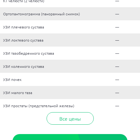
КТ челюсти (2 челюсти)
—
Ортопантомограмма (панорамный снимок)
—
УЗИ плечевого сустава
—
УЗИ локтевого сустава
—
УЗИ тазобедренного сустава
—
УЗИ коленного сустава
—
УЗИ почек
—
УЗИ малого таза
—
УЗИ простаты (предстательной железы)
—
Все цены