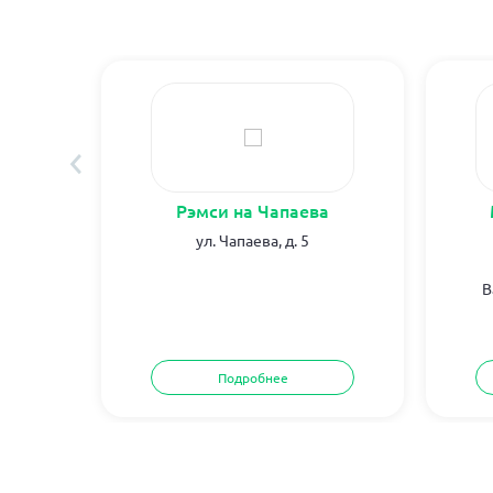
б
Рэмси на Чапаева
.1
ул. Чапаева, д. 5
В
Подробнее