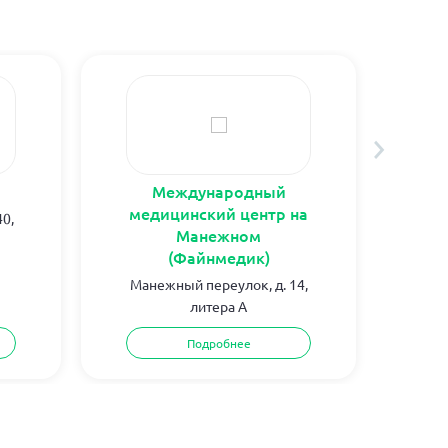
Международный
медицинский центр на
0,
С
Манежном
(Файнмедик)
Манежный переулок, д. 14,
литера А
Подробнее