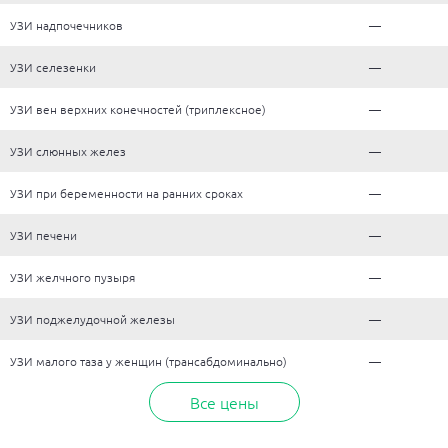
УЗИ надпочечников
—
УЗИ селезенки
—
УЗИ вен верхних конечностей (триплексное)
—
УЗИ слюнных желез
—
УЗИ при беременности на ранних сроках
—
УЗИ печени
—
УЗИ желчного пузыря
—
УЗИ поджелудочной железы
—
УЗИ малого таза у женщин (трансабдоминально)
—
Все цены