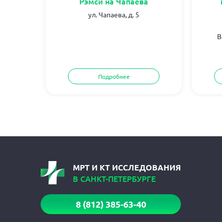
б
Рэмси на Чапаева
.1
ул. Чапаева, д. 5
В
Подробнее
МРТ И КТ ИССЛЕДОВАНИЯ
В САНКТ-ПЕТЕРБУРГЕ
8 (812) 385-63-40